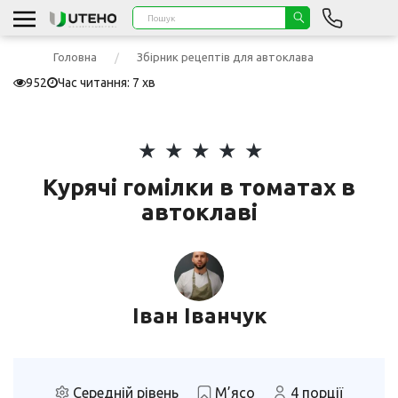
Головна
Збірник рецептів для автоклава
952
Час читання: 7 хв
Курячі гомілки в томатах в
автоклаві
Іван Іванчук
Середній рівень
М’ясо
4 порції