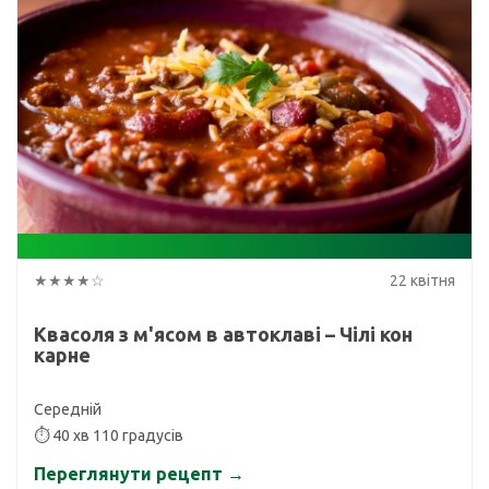
★★★★☆
22 квітня
Квасоля з м'ясом в автоклаві – Чілі кон
карне
Середній
⏱ 40 хв 110 градусів
Переглянути рецепт →