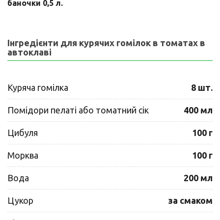
баночки 0,5 л.
Інгредієнти для курячих гомілок в томатах в
автоклаві
Куряча гомілка
8 шт.
Помідори пелаті або томатний сік
400 мл
Цибуля
100 г
Морква
100 г
Вода
200 мл
Цукор
за смаком