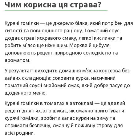
Чим корисна ця страва?
Курячі гомілки — це джерело білка, який потрібен для
ситості та повноцінного раціону. Томатний соус
додає страві яскравого смаку, легкої кислинки та
робить м’ясо ще ніжнішим. Морква й цибуля
доповнюють рецепт природною солодкістю та
ароматом.
У результаті виходить домашня м’ясна консерва без
зайвих складнощів: соковита курка, насичений
томатний соус і знайомий смак, який добре пасує до
щоденного меню.
Курячі гомілки в томатах в автоклаві — це вдалий
рецепт для тих, хто шукає, як смачно приготувати
курячі гомілки, зробити запас курки на зиму та
отримати безпечну, смачну й поживну страву для
всієї родини.