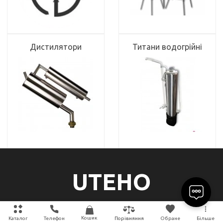
Дистилятори
Титани водогрійні
UTEHO
Кошик
Каталог
Телефон
Обране
Більше
Порівняння